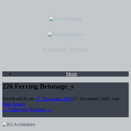
KARRIERE
|
PRESSE
Menü
226 Ferring Betonage_s
Veröffentlicht am
27. November 2020
27. November 2020
von
Peter Klinck
← Vorheriges
Nächstes →