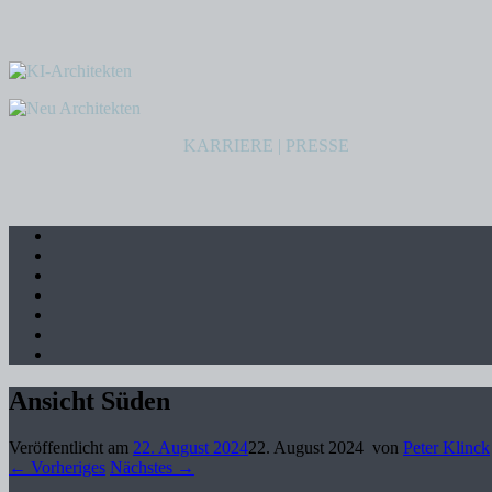
KARRIERE
|
PRESSE
Ansicht Süden
Veröffentlicht am
22. August 2024
22. August 2024
von
Peter Klinck
← Vorheriges
Nächstes →