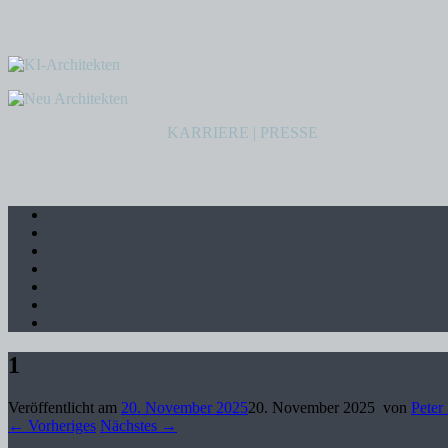
KARRIERE
|
PRESSE
1
Veröffentlicht am
20. November 2025
20. November 2025
von
Peter
← Vorheriges
Nächstes →