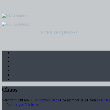
KARRIERE
|
PRESSE
Chaos
Veröffentlicht am
3. September 2024
3. September 2024
von
Peter Kl
← Vorheriges
Nächstes →