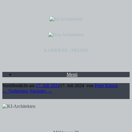
KARRIERE
|
PRESSE
Menü
Veröffentlicht am
17. Juli 2024
17. Juli 2024
von
Peter Klinck
← Vorheriges
Nächstes →