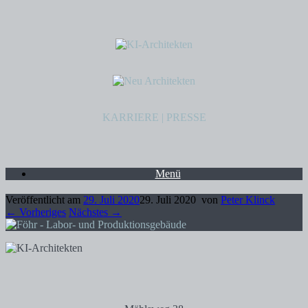
KARRIERE
|
PRESSE
Menü
Veröffentlicht am
29. Juli 2020
29. Juli 2020
von
Peter Klinck
← Vorheriges
Nächstes →