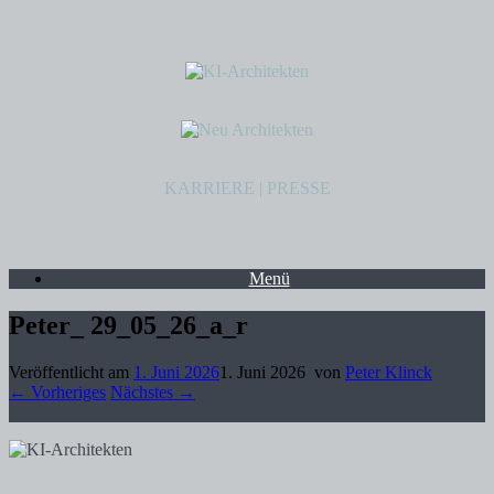
KARRIERE
|
PRESSE
Menü
Peter_ 29_05_26_a_r
Veröffentlicht am
1. Juni 2026
1. Juni 2026
von
Peter Klinck
← Vorheriges
Nächstes →