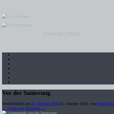
KARRIERE
|
PRESSE
Vor der Sanierung
Veröffentlicht am
16. Oktober 2020
16. Oktober 2020
von
Peter Klin
← Vorheriges
Nächstes →