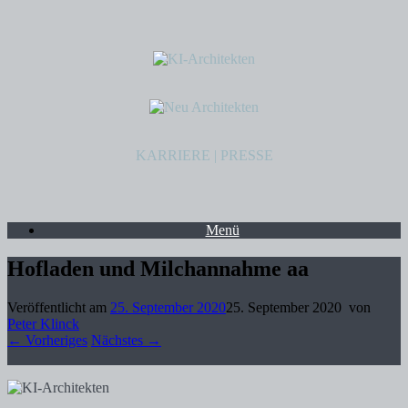
KARRIERE
|
PRESSE
Menü
Hofladen und Milchannahme aa
Veröffentlicht am
25. September 2020
25. September 2020
von
Peter Klinck
← Vorheriges
Nächstes →